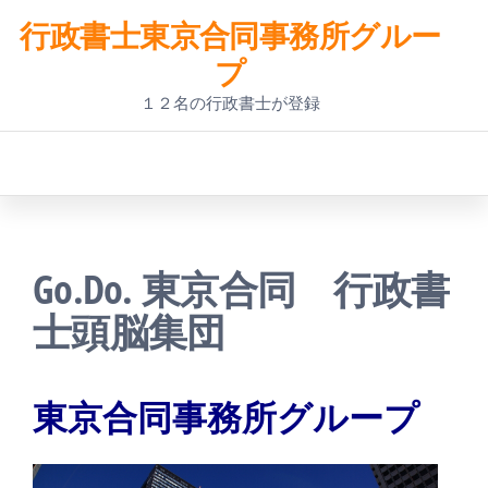
コ
行政書士東京合同事務所グルー
ン
プ
テ
１２名の行政書士が登録
ン
ツ
へ
ス
Go.Do. 東京合同 行政書
キ
士頭脳集団
ッ
プ
東京合同事務所グループ