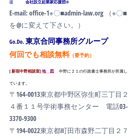
援
会社設立起業家応援団®
E-mail: office-1※〇■admin-law.org （※〇■
を@に変えて下さい。）
東京合同事務所グループ
Go.Do.
何回でも相談無料
（
要予約）
[ 新宿中野相談室]
地 図
中野に２１の行政書士事務所が所属し
ています。
〒164-0013東京都中野区弥生町三丁目２
４番１１号学術事務センター 電話03-
3370-9300
〒194-0022東京都町田市森野二丁目２７