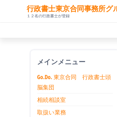
コ
行政書士東京合同事務所グ
ン
１２名の行政書士が登録
テ
ン
ツ
へ
メインメニュー
ス
キ
Go.Do. 東京合同 行政書士頭
ッ
脳集団
プ
相続相談室
取扱い業務