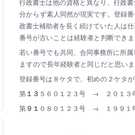
行政書士は他の資格と異なり、行政書
分からず素人同然が現実です。登録番
政書士補助者を長く続けていた人は仕
番号が古いことは経験者と判断できま
若い番号でも共同、合同事務所に所属
ますので長年経験者と同じだと思いま
登録番号は８ケタで、初めの２ケタが
第
１３
５６０１２３号 → ２０１３
第
９１
０８０１２３号 → １９９１