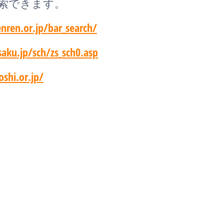
索できます。
nren.or.jp/bar_search/
aku.jp/sch/zs_sch0.asp
oshi.or.jp/